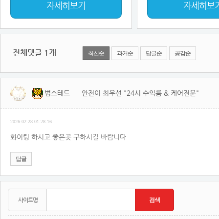
자세히보기
자세히보
전체댓글
1
개
최신순
과거순
답글순
공감순
범스테드
안전이 최우선 "24시 수익룸 & 케어전문"
2026-02-28 01:28:16
화이팅 하시고 좋은곳 구하시길 바랍니다
답글