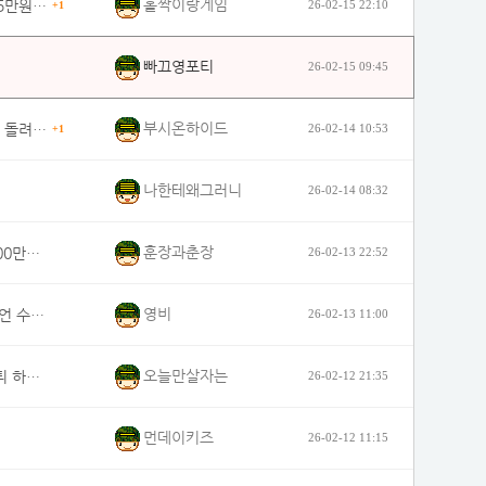
홀짝이랑게임
원달러 먹튀사이트 회원 탓하며 45만원 몰수해 버립니다.
26-02-15 22:10
+1
빠끄영포티
26-02-15 09:45
부시온하이드
크롱 186만원 먹튀! 롤링 1000% 돌려도 양방이래요.
26-02-14 10:53
+1
나한테왜그러니
26-02-14 08:32
훈장과춘장
부자벳 손익 안 맞으니까 바로 7200만원 먹튀 칩니다.
26-02-13 22:52
영비
카날 1000만원 먹튀 때려 놓고 묵언 수행 중입니다.
26-02-13 11:00
오늘만살자는
아마존 점검 핑계로 2000만원 먹튀 하려는 수작이었어요.
26-02-12 21:35
먼데이키즈
26-02-12 11:15