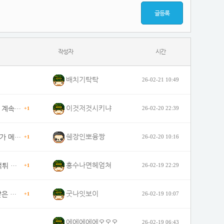
글등록
작성자
시간
배치기탁탁
26-02-21 10:49
이것저것시키냐
루이 100만원 먹튀 이제 피해자가 계속 늘어날 겁니다.
26-02-20 22:39
+1
쉔장인뽀융짱
피비씨 323만원 먹튀 하는 사이트가 메이저일 리 없죠.
26-02-20 10:16
+1
홍수나면헤엄쳐
타워벳 롤링 부족하다고 70만원 먹튀 하는데 이게 맞나요?
26-02-19 22:29
+1
굿나잇보이
킨벳 215만원 먹튀 하려고 떡값 받은 걸 트집 잡습니다.
26-02-19 10:07
+1
에에에에에오오오
26-02-19 06:43