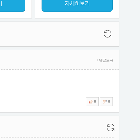
기
자세히보기
+ 댓글모음
0
0