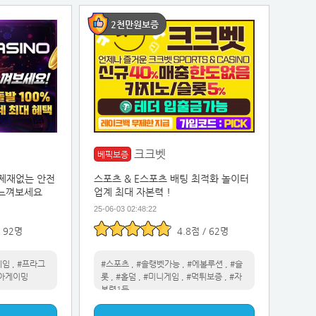
2천만원보증
크크벳
베픽보증
 제재없는 안전
스포츠 & E스포츠 배팅 최적화 놀이터
 느껴보세요
업계 최대 자본력 !
25-06-03 02:48:22
/ 92명
4.8점 / 62명
게임
,
#프라그
#스포츠
,
#솔랭벳가능
,
#에볼루션
,
#슬
아게이밍
롯
,
#홀덤
,
#미니게임
,
#먹튀보증
,
#자
본력1등