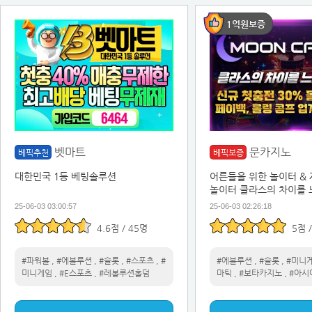
1억원보증
벳마트
문카지노
베픽추천
베픽보증
대한민국 1등 베팅솔루션
어른들을 위한 놀이터 &
놀이터 클라스의 차이를
25-06-03 03:00:57
25-06-03 02:26:18
4.6점 / 45명
5점 
#파워볼
,
#에볼루션
,
#슬롯
,
#스포츠
,
#
#에볼루션
,
#슬롯
,
#미니
미니게임
,
#E스포츠
,
#레볼루션홀덤
마틱
,
#보타카지노
,
#아시