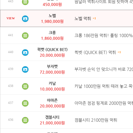
443
450,000원
노벨
노벨 먹튀
VIEW
+1
1,980,000원
크롱
441
1,860,000원
퀵벳 (QUICK BET)
퀵벳 (QUICK BET) 먹튀
440
+1
20,000,000원
부자벳
439
72,000,000원
카날
438
10,000,000원
아마존
437
20,000,000원
겜블시티
겜블시티 2100만원 먹튀
436
21,000,000원