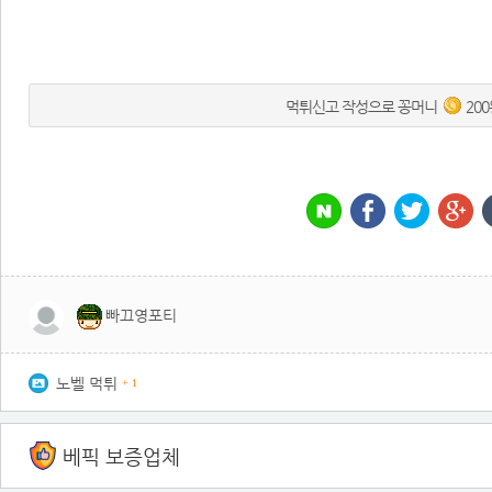
먹튀신고 작성으로 꽁머니
20
빠끄영포티
노벨 먹튀
+ 1
베픽 보증업체