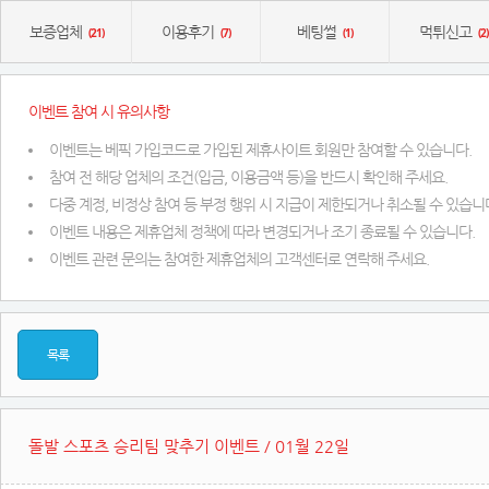
보증업체
이용후기
베팅썰
먹튀신고
(21)
(7)
(1)
(2)
이벤트 참여 시 유의사항
이벤트는 베픽 가입코드로 가입된 제휴사이트 회원만 참여할 수 있습니다.
참여 전 해당 업체의 조건(입금, 이용금액 등)을 반드시 확인해 주세요.
다중 계정, 비정상 참여 등 부정 행위 시 지급이 제한되거나 취소될 수 있습니
이벤트 내용은 제휴업체 정책에 따라 변경되거나 조기 종료될 수 있습니다.
이벤트 관련 문의는 참여한 제휴업체의 고객센터로 연락해 주세요.
목록
돌발 스포츠 승리팀 맞추기 이벤트 / 01월 22일