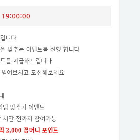
 19:00:00
픽 입니다
팀을 맞추는 이벤트를 진행 합니다
인트를 지급해드립니다
을 믿어보시고 도전해보세요
내
승리팀 맞추기 이벤트
작 시간 전까지 참여가능
 2,000 꽁머니 포인트