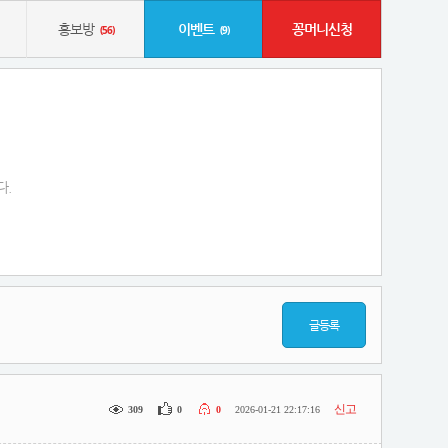
홍보방
이벤트
꽁머니신청
(56)
(9)
다.
글등록
신고
309
0
0
2026-01-21 22:17:16