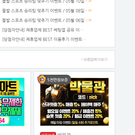
돌발 스포츠 승리팀 맞추기 이벤트 / 05월 10일
+ 24
돌발 스포츠 승리팀 맞추기 이벤트 / 05월 08일
+ 19
돌발 스포츠 승리팀 맞추기 이벤트 / 05월 06일
+ 18
[당첨자안내] 제휴업체 BEST 베팅썰 공유 이벤트 4월
[당첨자안내] 제휴업체 BEST 이용후기 이벤트 4월
+ 보증업체 더보기
5천만원보증