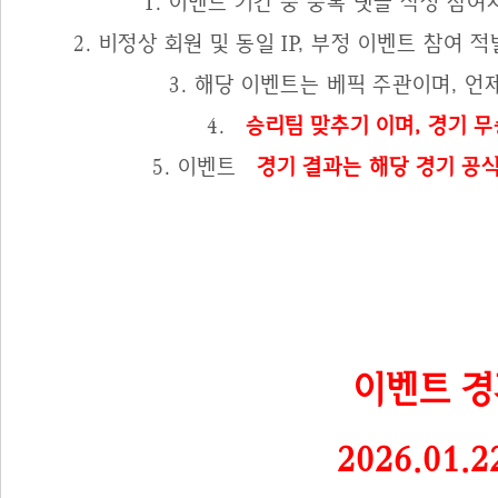
1. 이벤트 기간 중 중복 댓글 작성 참여
2. 비정상 회원 및 동일 IP, 부정 이벤트 참여 
3. 해당 이벤트는 베픽 주관이며, 언
4.
승리팀 맞추기 이며, 경기 
5. 이벤트
경기 결과는 해당 경기 공
이벤트 경
2026.01.22