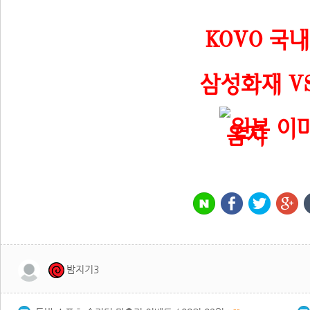
KOVO 국
삼성화재 V
밤지기3