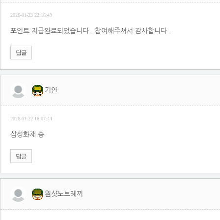
2026-01-23 22:16:49
포인트 지급완료되었습니다 . 참여해주셔서 감사합니다 .
답글
기안
2026-01-22 18:07:44
삼성화재 승
답글
원샷노브레끼