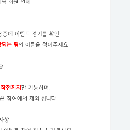
베픽 회원 전체
법
내용중에 이벤트 경기를 확인
상되는 팀
의 이름을 적어주세요
 승
시작전까지
만 가능하며,
글은 참여에서 제외 됩니다
사항