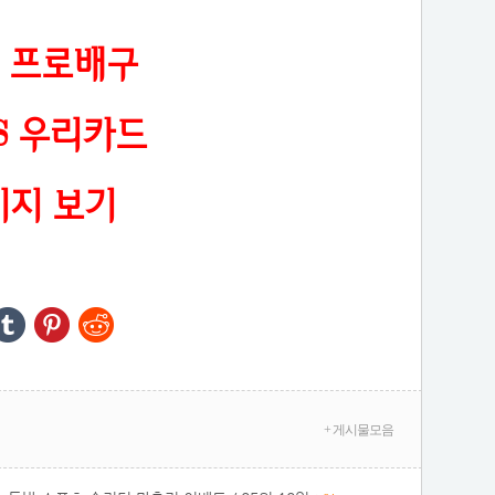
내 프로배구
S 우리카드
+ 게시물모음