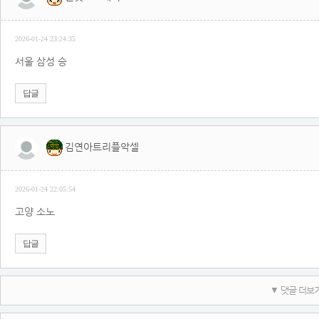
2026-01-24 23:24:35
서울 삼성 승
답글
김연아트리플악셀
2026-01-24 22:05:54
고양 소노
답글
▼ 댓글 더보