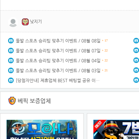
낮지기
돌발 스포츠 승리팀 맞추기 이벤트 / 08월 08일
+ 17
돌발 스포츠 승리팀 맞추기 이벤트 / 08월 07일
+ 22
돌발 스포츠 승리팀 맞추기 이벤트 / 08월 04일
+ 22
돌발 스포츠 승리팀 맞추기 이벤트 / 08월 03일
+ 21
[당첨자안내] 제휴업체 BEST 베팅썰 공유 이벤트 7월
베픽 보증업체