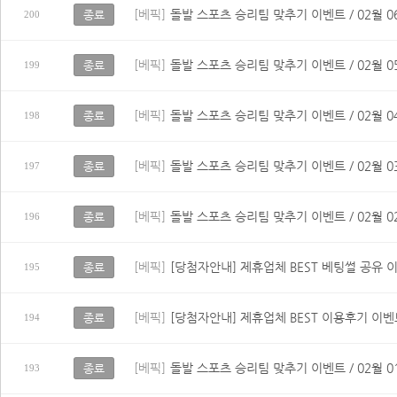
[베픽]
돌발 스포츠 승리팀 맞추기 이벤트 / 02월 0
종료
200
[베픽]
돌발 스포츠 승리팀 맞추기 이벤트 / 02월 0
종료
199
[베픽]
돌발 스포츠 승리팀 맞추기 이벤트 / 02월 0
종료
198
[베픽]
돌발 스포츠 승리팀 맞추기 이벤트 / 02월 0
종료
197
[베픽]
돌발 스포츠 승리팀 맞추기 이벤트 / 02월 0
종료
196
[베픽]
[당첨자안내] 제휴업체 BEST 베팅썰 공유 
종료
195
[베픽]
[당첨자안내] 제휴업체 BEST 이용후기 이벤
종료
194
[베픽]
돌발 스포츠 승리팀 맞추기 이벤트 / 02월 0
종료
193