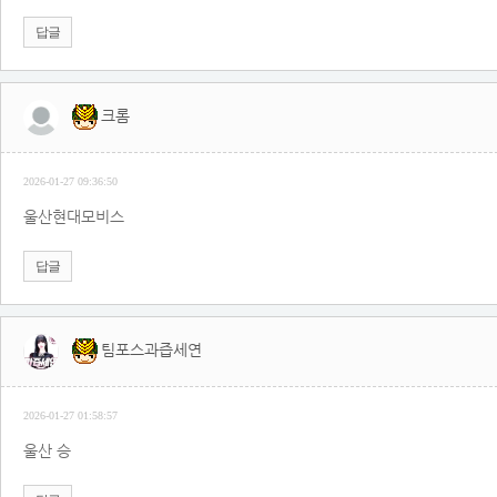
답글
크롬
2026-01-27 09:36:50
울산현대모비스
답글
팀포스과즙세연
2026-01-27 01:58:57
울산 승