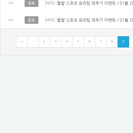
[베픽]
돌발 스포츠 승리팀 맞추기 이벤트 / 01월 2
종료
190
[베픽]
돌발 스포츠 승리팀 맞추기 이벤트 / 01월 2
종료
189
«
‹
2
3
4
5
6
7
8
9