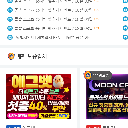
돌발 스포츠 승리팀 맞추기 이벤트 / 08월 08일
+ 17
돌발 스포츠 승리팀 맞추기 이벤트 / 08월 07일
+ 22
돌발 스포츠 승리팀 맞추기 이벤트 / 08월 04일
+ 22
돌발 스포츠 승리팀 맞추기 이벤트 / 08월 03일
+ 21
[당첨자안내] 제휴업체 BEST 베팅썰 공유 이벤트 7월
베픽 보증업체
1억원보증