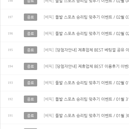
[베픽]
돌발 스포츠 승리팀 맞추기 이벤트 / 02월 0
종료
198
[베픽]
돌발 스포츠 승리팀 맞추기 이벤트 / 02월 0
종료
197
[베픽]
돌발 스포츠 승리팀 맞추기 이벤트 / 02월 0
종료
196
[베픽]
[당첨자안내] 제휴업체 BEST 베팅썰 공유 
종료
195
[베픽]
[당첨자안내] 제휴업체 BEST 이용후기 이벤
종료
194
[베픽]
돌발 스포츠 승리팀 맞추기 이벤트 / 02월 0
종료
193
[베픽]
돌발 스포츠 승리팀 맞추기 이벤트 / 01월 3
종료
192
[베픽]
돌발 스포츠 승리팀 맞추기 이벤트 / 01월 3
종료
191