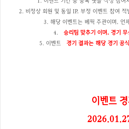
1. 이벤트 기간 중 중복 댓글 작성 참여
2. 비정상 회원 및 동일 IP, 부정 이벤트 참여 
3. 해당 이벤트는 베픽 주관이며, 언
4.
승리팀 맞추기 이며, 경기 
5. 이벤트
경기 결과는 해당 경기 공
이벤트 경
2026.01.27