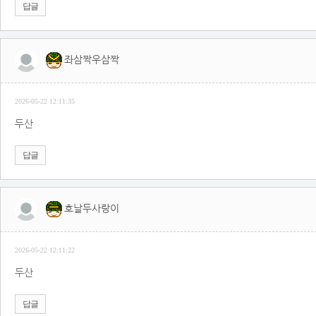
답글
좌삼짝우삼짝
2026-05-22 12:11:35
두산
답글
호날두사랑이
2026-05-22 12:11:22
두산
답글