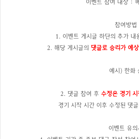
이벤트 참여 대상 : 
참여방
1. 이벤트 게시글 하단의 추가 
2. 해당 게시글의
댓글로 승리가 예상
예시) 한화
2. 댓글 참여 후
수정은 경기 
경기 시작 시간 이후 수정된 댓
이벤트 유의