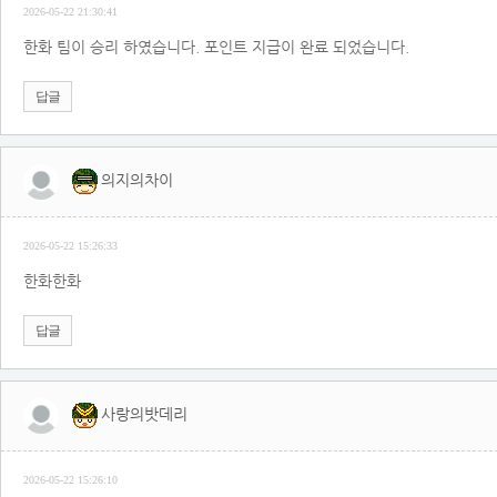
2026-05-22 21:30:41
한화 팀이 승리 하였습니다. 포인트 지급이 완료 되었습니다.
답글
의지의차이
2026-05-22 15:26:33
한화한화
답글
사랑의밧데리
2026-05-22 15:26:10