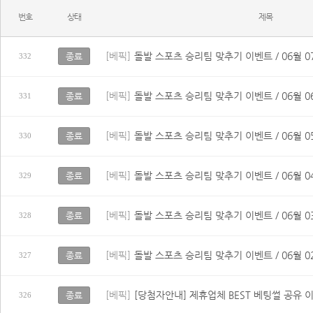
번호
상태
제목
[베픽]
돌발 스포츠 승리팀 맞추기 이벤트 / 06월 0
종료
332
[베픽]
돌발 스포츠 승리팀 맞추기 이벤트 / 06월 0
종료
331
[베픽]
돌발 스포츠 승리팀 맞추기 이벤트 / 06월 0
종료
330
[베픽]
돌발 스포츠 승리팀 맞추기 이벤트 / 06월 0
종료
329
[베픽]
돌발 스포츠 승리팀 맞추기 이벤트 / 06월 0
종료
328
[베픽]
돌발 스포츠 승리팀 맞추기 이벤트 / 06월 0
종료
327
[베픽]
[당첨자안내] 제휴업체 BEST 베팅썰 공유 
종료
326