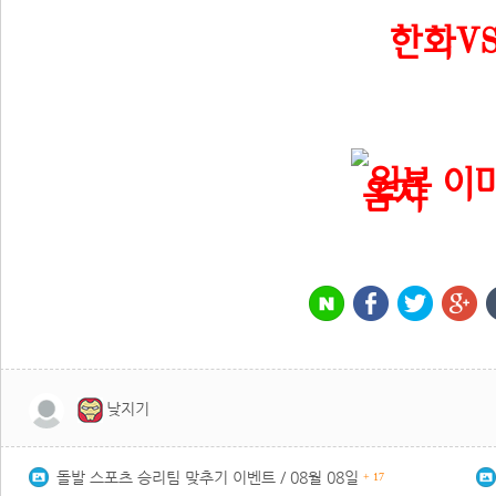
한화VS
낮지기
돌발 스포츠 승리팀 맞추기 이벤트 / 08월 08일
+ 17