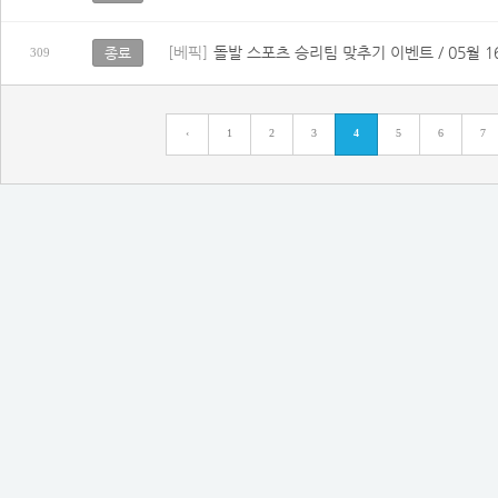
[베픽]
돌발 스포츠 승리팀 맞추기 이벤트 / 05월 1
종료
309
‹
1
2
3
4
5
6
7