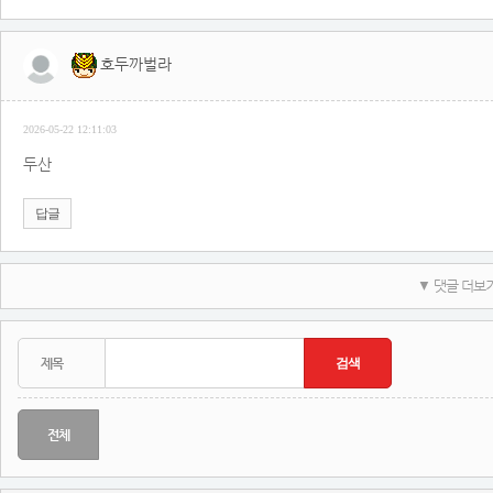
호두까벌라
2026-05-22 12:11:03
두산
답글
▼ 댓글 더보
전체