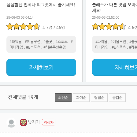
심심할땐 언제나 피그벳에서 즐기세요!
클래스가 다른 맛집 오마
세요!
25-06-03 03:04:14
25-06-03 02:52:00
4.7점 / 46명
4.6
#파워볼
,
#에볼루션
,
#슬롯
,
#스포츠
,
#
#파워볼
,
#에볼루션
,
#슬
미니게임
,
#E스포츠
,
#레볼루션홀덤
미니게임
,
#E스포츠
,
#레
자세히보기
자세히보
전체댓글
19
개
최신순
과거순
답글순
공감순
낮지기
작성자