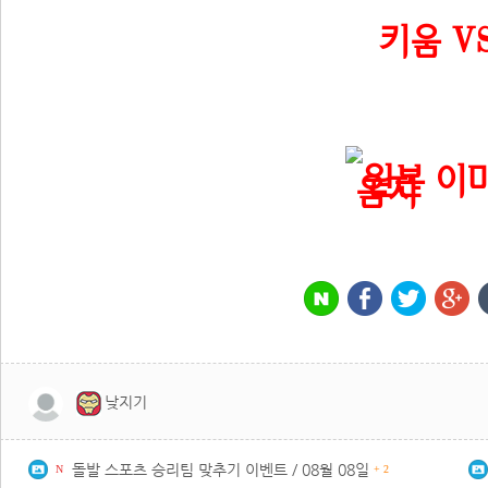
키움 V
낮지기
돌발 스포츠 승리팀 맞추기 이벤트 / 08월 08일
N
+ 2