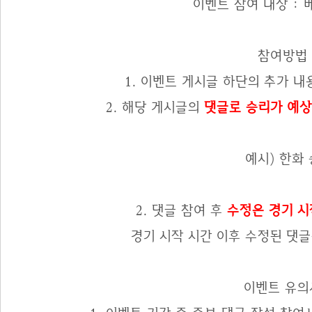
이벤트 참여 대상 : 
참여방
1. 이벤트 게시글 하단의 추가 
2. 해당 게시글의
댓글로 승리가 예상
예시) 한화
2. 댓글 참여 후
수정은 경기 
경기 시작 시간 이후 수정된 댓
이벤트 유의