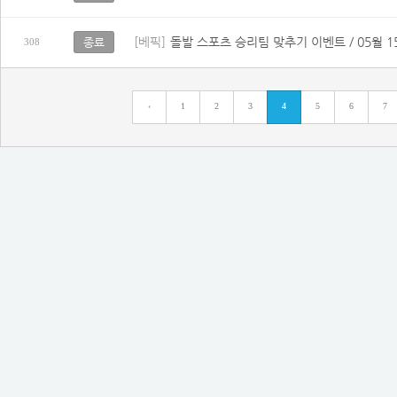
[베픽]
돌발 스포츠 승리팀 맞추기 이벤트 / 05월 1
종료
308
‹
1
2
3
4
5
6
7