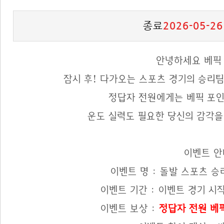
종료
2026-05-26
안녕하세요 베
잠시 후! 다가오는 스포츠 경기의 승리
정답자 전원에게는 베픽 포
운도 실력도 필요한 당신의 감각
이벤트 안
이벤트 명 : 돌발 스포츠 
이벤트 기간 : 이벤트 경기 시
이벤트 보상 :
정답자 전원 베픽