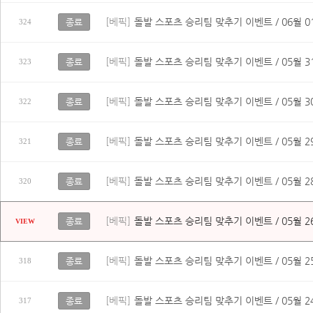
[베픽]
돌발 스포츠 승리팀 맞추기 이벤트 / 06월 0
종료
324
[베픽]
돌발 스포츠 승리팀 맞추기 이벤트 / 05월 3
종료
323
[베픽]
돌발 스포츠 승리팀 맞추기 이벤트 / 05월 3
종료
322
[베픽]
돌발 스포츠 승리팀 맞추기 이벤트 / 05월 2
종료
321
[베픽]
돌발 스포츠 승리팀 맞추기 이벤트 / 05월 2
종료
320
[베픽]
돌발 스포츠 승리팀 맞추기 이벤트 / 05월 2
종료
VIEW
[베픽]
돌발 스포츠 승리팀 맞추기 이벤트 / 05월 2
종료
318
[베픽]
돌발 스포츠 승리팀 맞추기 이벤트 / 05월 2
종료
317