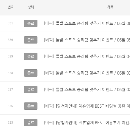
번호
상태
제목
[베픽]
돌발 스포츠 승리팀 맞추기 이벤트 / 06월 0
종료
331
[베픽]
돌발 스포츠 승리팀 맞추기 이벤트 / 06월 0
종료
330
[베픽]
돌발 스포츠 승리팀 맞추기 이벤트 / 06월 0
종료
329
[베픽]
돌발 스포츠 승리팀 맞추기 이벤트 / 06월 0
종료
328
[베픽]
돌발 스포츠 승리팀 맞추기 이벤트 / 06월 0
종료
327
[베픽]
[당첨자안내] 제휴업체 BEST 베팅썰 공유 
종료
326
[베픽]
[당첨자안내] 제휴업체 BEST 이용후기 이벤
종료
325