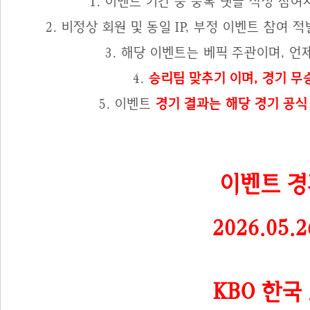
1. 이벤트 기간 중 중복 댓글 작성 참여
2. 비정상 회원 및 동일 IP, 부정 이벤트 참여 
3. 해당 이벤트는 베픽 주관이며, 언
4.
승리팀 맞추기 이며, 경기 무
5. 이벤트
경기 결과는 해당 경기 공식
이벤트 경
2026.05.2
KBO 한국