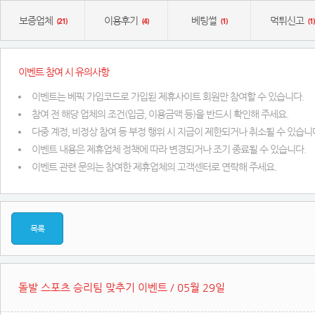
보증업체
이용후기
베팅썰
먹튀신고
(21)
(4)
(1)
(1)
이벤트 참여 시 유의사항
이벤트는 베픽 가입코드로 가입된 제휴사이트 회원만 참여할 수 있습니다.
참여 전 해당 업체의 조건(입금, 이용금액 등)을 반드시 확인해 주세요.
다중 계정, 비정상 참여 등 부정 행위 시 지급이 제한되거나 취소될 수 있습니
이벤트 내용은 제휴업체 정책에 따라 변경되거나 조기 종료될 수 있습니다.
이벤트 관련 문의는 참여한 제휴업체의 고객센터로 연락해 주세요.
목록
돌발 스포츠 승리팀 맞추기 이벤트 / 05월 29일