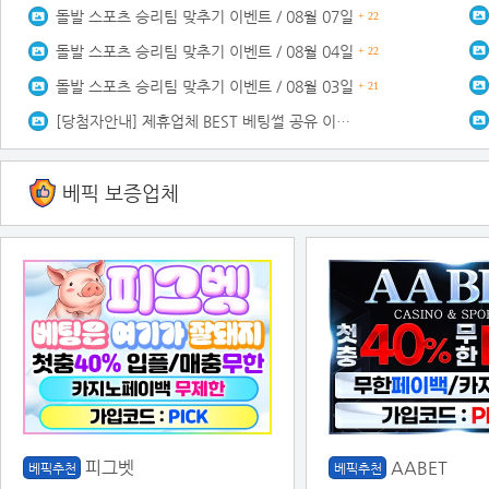
돌발 스포츠 승리팀 맞추기 이벤트 / 08월 07일
+ 22
돌발 스포츠 승리팀 맞추기 이벤트 / 08월 04일
+ 22
돌발 스포츠 승리팀 맞추기 이벤트 / 08월 03일
+ 21
[당첨자안내] 제휴업체 BEST 베팅썰 공유 이벤트 7월
베픽 보증업체
피그벳
AABET
베픽추천
베픽추천