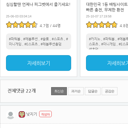
심심할땐 언제나 피그벳에서 즐기세요!
대한민국 1등 배팅사이트 
빠른 충전, 무제한 환전
25-06-03 03:04:14
25-10-07 17:19:58
4.7점 / 44명
4.8
#파워볼
,
#에볼루션
,
#슬롯
,
#스포츠
,
#
#카지노
,
#파워볼
,
#에볼
미니게임
,
#E스포츠
,
#레볼루션홀덤
스포츠
,
#미니게임
,
#E스
션홀덤
자세히보기
자세히보
전체댓글
22
개
최신순
과거순
답글순
공감순
낮지기
작성자