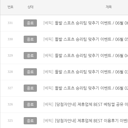
번호
상태
제목
[베픽]
돌발 스포츠 승리팀 맞추기 이벤트 / 06월 0
종료
331
[베픽]
돌발 스포츠 승리팀 맞추기 이벤트 / 06월 0
종료
330
[베픽]
돌발 스포츠 승리팀 맞추기 이벤트 / 06월 0
종료
329
[베픽]
돌발 스포츠 승리팀 맞추기 이벤트 / 06월 0
종료
328
[베픽]
돌발 스포츠 승리팀 맞추기 이벤트 / 06월 0
종료
327
[베픽]
[당첨자안내] 제휴업체 BEST 베팅썰 공유 
종료
326
[베픽]
[당첨자안내] 제휴업체 BEST 이용후기 이벤
종료
325