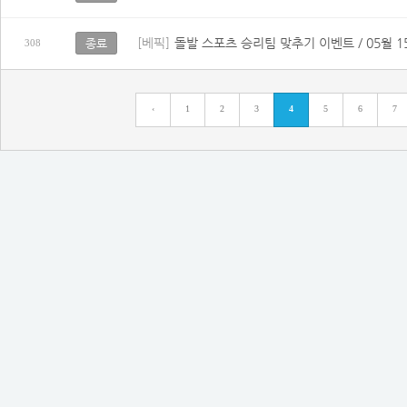
[베픽]
돌발 스포츠 승리팀 맞추기 이벤트 / 05월 1
종료
308
‹
1
2
3
4
5
6
7