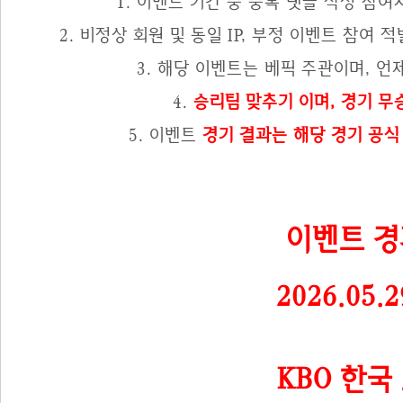
1. 이벤트 기간 중 중복 댓글 작성 참여
2. 비정상 회원 및 동일 IP, 부정 이벤트 참여 
3. 해당 이벤트는 베픽 주관이며, 언
4.
승리팀 맞추기 이며, 경기 무
5. 이벤트
경기 결과는 해당 경기 공식
이벤트 경
2026.05.2
KBO 한국