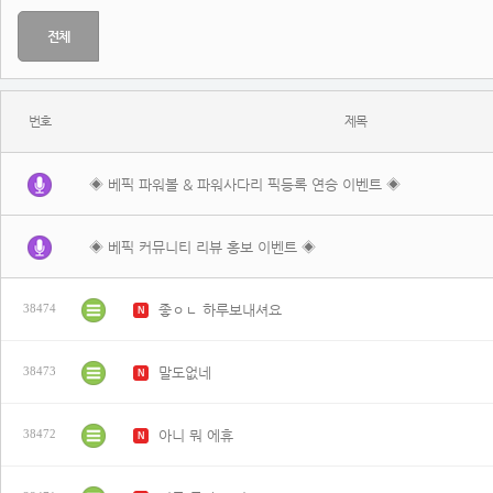
전체
번호
제목
◈ 베픽 파워볼 & 파워사다리 픽등록 연승 이벤트 ◈
◈ 베픽 커뮤니티 리뷰 홍보 이벤트 ◈
좋ㅇㄴ 하루보내셔요
38474
N
말도없네
38473
N
아니 뭐 에휴
38472
N