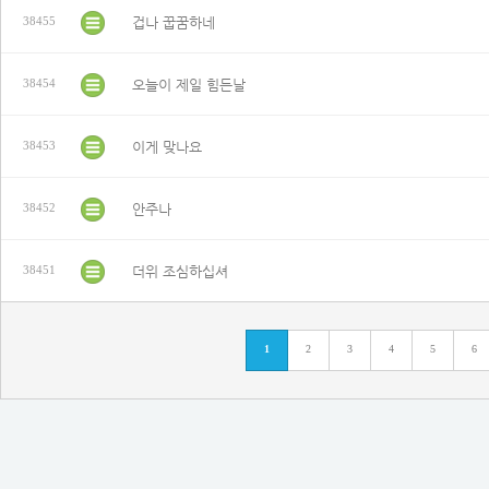
겁나 꿉꿈하네
38455
오늘이 제일 힘든날
38454
이게 맞나요
38453
안주나
38452
더위 조심하십셔
38451
1
2
3
4
5
6