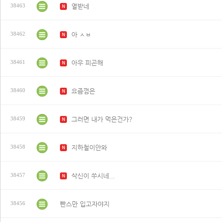
열받네
38463
N
아 ㅅㅂ
38462
N
아우 피곤해
38461
N
요즘껌은
38460
N
그러면 내가 먹은건가?
38459
N
지하철이안와
38458
N
삭신이 쑤시네...
38457
N
빤스만 입고자야지
38456