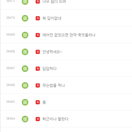
너무 듭다 드버
38471
N
뭐 답이없네
38470
N
에어컨 없었으면 만약 죽엇을라나
38469
N
안녕하세요~
38468
N
답답하다
38467
N
무슨밥을 먹나
38466
N
흠
38465
N
퇴근이나 할란다
38464
N