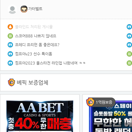
가터벨트
블라인드 처리된 게시물
스코어888 나쁘지 않네요
프레디 프리먼 폼 좋은데요?
컴프야v23 선수 특이폼
컴프야2023 올스타전 라인업 나왔네여 ㅋㅋ
베픽 보증업체
1억원보증