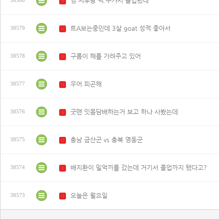
엥 지후왕 맥.주가서 콜업됐네
N
트A보는중인데 3살 goat 성적 좋아서
38579
N
구름이 해를 가려주고 있어
38578
N
우어 피곤해
38577
N
굿맨 잇몸담배하는거 보고 하나 사봤는데
38576
N
충남 금산군 vs 충북 영동군
38575
N
배지환이 밀억끼를 갔는데 거기서 콜업까지 됐다고?
38574
N
오늘은 월요일
38573
N