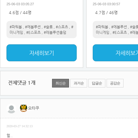
25-06-03 03:05:27
25-06-03 03:00:57
4.6점 / 44명
4.7점 / 46명
#파워볼
,
#에볼루션
,
#슬롯
,
#스포츠
,
#
#파워볼
,
#에볼루션
,
#슬
미니게임
,
#E스포츠
,
#레볼루션홀덤
미니게임
,
#E스포츠
,
#레
자세히보기
자세히보
전체댓글
1
개
최신순
과거순
답글순
공감순
오타쿠
2020-03-27 14:32:13
헐..