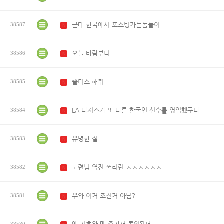
근데 한국에서 포스팅가는놈들이
38587
N
오늘 바람부니
38586
N
졸티스 해줘
38585
N
LA 다저스가 또 다른 한국인 선수를 영입했구나
38584
N
유명한 절
38583
N
도련님 역전 쓰리런 ㅅㅅㅅㅅㅅㅅ
38582
N
우와 이거 조진거 아님?
38581
N
38580