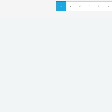
1
2
3
4
5
6