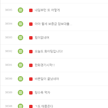
내일부턴 또 어떻게
38595
N
아아 월세 보증금 담보대출...
38594
N
힘이없네여
38593
N
오늘도 화이팅입니다!
38592
N
한화경기시작!!
38591
N
바쁜일이 끝났네야
38590
N
탕수육 먹자
38589
N
ㄱ도 태풍온다
38588
N