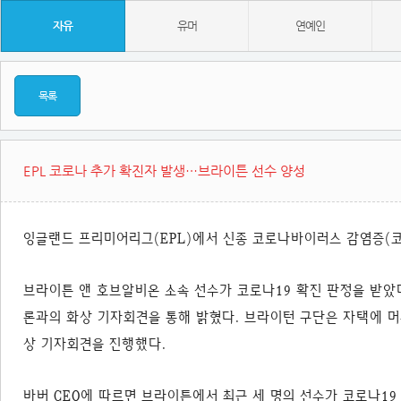
자유
유머
연예인
목록
EPL 코로나 추가 확진자 발생…브라이튼 선수 양성
잉글랜드 프리미어리그(EPL)에서 신종 코로나바이러스 감염증(코
브라이튼 앤 호브알비온 소속 선수가 코로나19 확진 판정을 받았다
론과의 화상 기자회견을 통해 밝혔다. 브라이턴 구단은 자택에 머
상 기자회견을 진행했다.
바버 CEO에 따르면 브라이튼에서 최근 세 명의 선수가 코로나19 