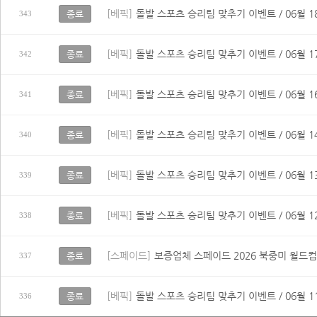
[베픽]
돌발 스포츠 승리팀 맞추기 이벤트 / 06월 1
종료
343
[베픽]
돌발 스포츠 승리팀 맞추기 이벤트 / 06월 1
종료
342
[베픽]
돌발 스포츠 승리팀 맞추기 이벤트 / 06월 1
종료
341
[베픽]
돌발 스포츠 승리팀 맞추기 이벤트 / 06월 1
종료
340
[베픽]
돌발 스포츠 승리팀 맞추기 이벤트 / 06월 1
종료
339
[베픽]
돌발 스포츠 승리팀 맞추기 이벤트 / 06월 1
종료
338
[스페이드]
보증업체 스페이드 2026 북중미 월드
종료
337
[베픽]
돌발 스포츠 승리팀 맞추기 이벤트 / 06월 1
종료
336