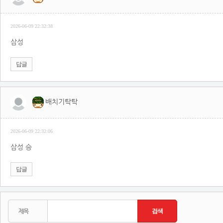
2026-06-09 22:32:38
삼성
답글
배치기탁탁
2026-06-09 22:32:06
삼성 승
답글