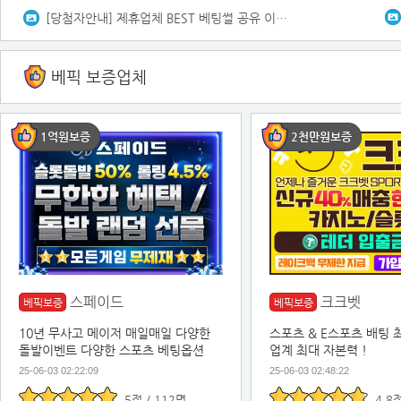
[당첨자안내] 제휴업체 BEST 베팅썰 공유 이벤트 7월
베픽 보증업체
1억원보증
2천만원보증
스페이드
크크벳
베픽보증
베픽보증
10년 무사고 메이저 매일매일 다양한
스포츠 & E스포츠 배팅 
돌발이벤트 다양한 스포츠 베팅옵션
업계 최대 자본력 !
25-06-03 02:22:09
25-06-03 02:48:22
5점 / 112명
4.8