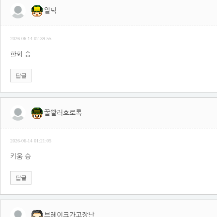
알틱
2026-06-14 02:39:55
한화 승
답글
꿀빨러호로록
2026-06-14 01:21:05
키움 승
답글
브레이크가고장난