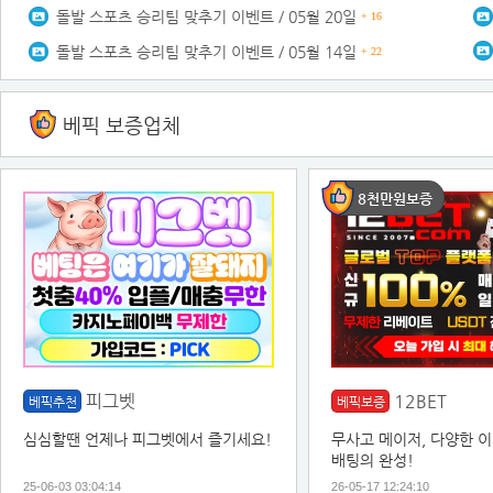
돌발 스포츠 승리팀 맞추기 이벤트 / 05월 20일
+ 16
돌발 스포츠 승리팀 맞추기 이벤트 / 05월 14일
+ 22
베픽 보증업체
8천만원보증
피그벳
12BET
베픽추천
베픽보증
심심할땐 언제나 피그벳에서 즐기세요!
무사고 메이저, 다양한 
배팅의 완성!
25-06-03 03:04:14
26-05-17 12:24:10