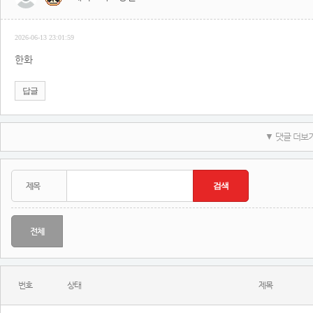
2026-06-13 23:01:59
한화
답글
▼ 댓글 더보
전체
번호
상태
제목