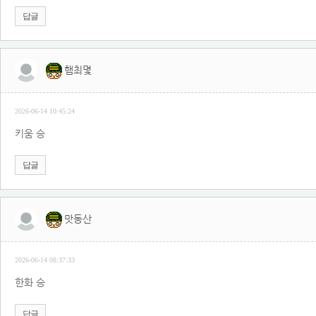
답글
햄최몇
2026-06-14 10:45:24
키움 승
답글
맛동산
2026-06-14 08:37:33
한화 승
답글