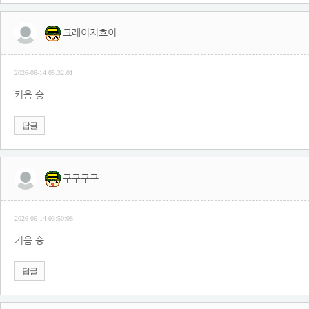
크레이지호이
2026-06-14 05:32:01
키움 승
답글
구구구구
2026-06-14 03:50:08
키움 승
답글