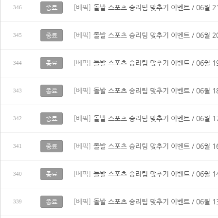
[베픽]
돌발 스포츠 승리팀 맞추기 이벤트 / 06월 2
종료
346
[베픽]
돌발 스포츠 승리팀 맞추기 이벤트 / 06월 2
종료
345
[베픽]
돌발 스포츠 승리팀 맞추기 이벤트 / 06월 1
종료
344
[베픽]
돌발 스포츠 승리팀 맞추기 이벤트 / 06월 1
종료
343
[베픽]
돌발 스포츠 승리팀 맞추기 이벤트 / 06월 1
종료
342
[베픽]
돌발 스포츠 승리팀 맞추기 이벤트 / 06월 1
종료
341
[베픽]
돌발 스포츠 승리팀 맞추기 이벤트 / 06월 1
종료
340
[베픽]
돌발 스포츠 승리팀 맞추기 이벤트 / 06월 1
종료
339