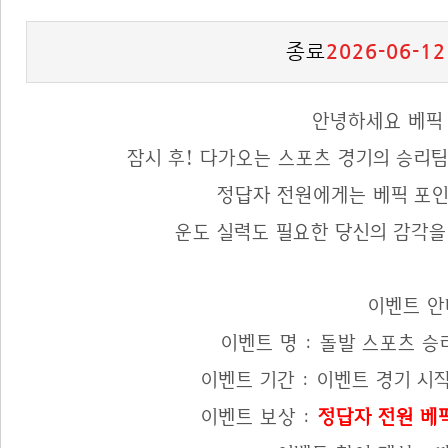
종료
2026-06-12
안녕하세요 베
잠시 후! 다가오는 스포츠 경기의 승리
정답자 전원에게는 베픽 포
운도 실력도 필요한 당신의 감각
이벤트 안
이벤트 명 : 돌발 스포츠 
이벤트 기간 : 이벤트 경기 시
이벤트 보상 :
정답자 전원 베픽