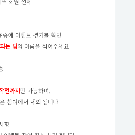
베픽 회원 전체
법
내용중에 이벤트 경기를 확인
되는 팀
의 이름을 적어주세요
 승
시작전까지
만 가능하며,
글은 참여에서 제외 됩니다
사항