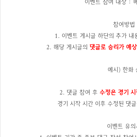
이벤트 참여 대상 : 
참여방
1. 이벤트 게시글 하단의 추가 
2. 해당 게시글의
댓글로 승리가 예상
예시) 한화
2. 댓글 참여 후
수정은 경기 
경기 시작 시간 이후 수정된 댓
이벤트 유의