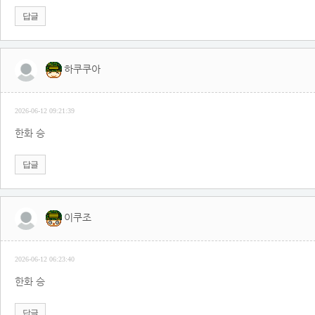
답글
하쿠쿠아
2026-06-12 09:21:39
한화 승
답글
이쿠조
2026-06-12 06:23:40
한화 승
답글