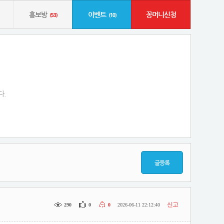
홍보방
이벤트
꽁머니신청
(53)
(10)
다.
글등록
신고
290
0
0
2026-06-11 22:12:40