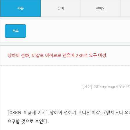
자유
유머
연예인
목록
상하이 선화, 이갈로 이적료로 맨유에 230억 요구 예정
[사진] ⓒGettyimages(무단
[OSEN=이균재 기자] 상하이 선화가 오디온 이갈로(맨체스터 유나
요구할 것으로 보인다.