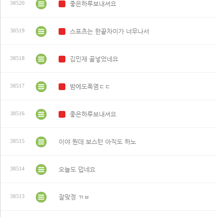
좋은하루보내셔요
38520
N
스포츠는 한끝차이가 너무나서
38519
N
김민재 골넣었네요
38518
N
밤에도폭염ㄷㄷ
38517
N
좋은하루보내셔요
38516
N
이야 뭔데 보스턴 아직도 하노
38515
오늘도 덥네요
38514
잘맞정 ㄲㅂ
38513