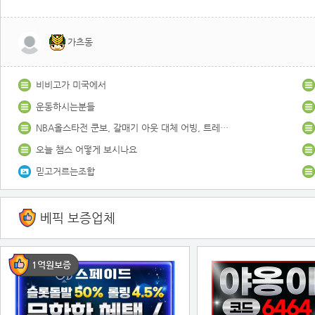
가츠동
비비고가 미국에서
운동하시는분들
NBA올스타전 쿤보, 갈매기 아웃 대체 어빙, 트레이영
오늘 챔스 어떻게 보시나요
믿고거르는조합
베픽 보증업체
1억원보증