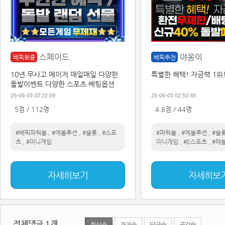
스페이드
야옹이
베픽보증
베픽추천
10년 무사고 메이저 매일매일 다양한
특별한 혜택! 자금력 1위
돌발이벤트 다양한 스포츠 베팅옵션
25-06-03 02:22:09
25-06-03 02:50:48
5점 / 112명
4.8점 / 44명
#베픽파워볼
,
#에볼루션
,
#슬롯
,
#스포
#파워볼
,
#에볼루션
,
#슬
츠
,
#미니게임
미니게임
,
#E스포츠
,
#레
자세히보기
자세히보
전체댓글
1
개
최신순
과거순
답글순
공감순