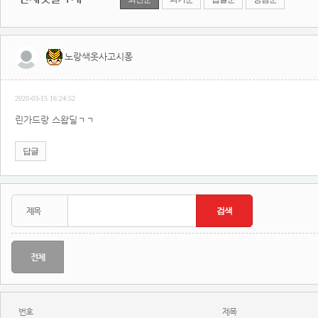
노랑색옷사고시퐁
2020-03-15 16:24:52
린가드랑 스왑딜ㄱㄱ
답글
전체
번호
제목