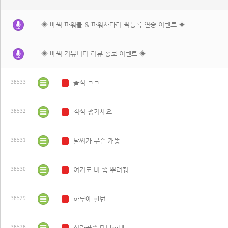
◈ 베픽 파워볼 & 파워사다리 픽등록 연승 이벤트 ◈
◈ 베픽 커뮤니티 리뷰 홍보 이벤트 ◈
출석 ㄱㄱ
38533
N
점심 챙기세요
38532
N
날씨가 무슨 개똥
38531
N
여기도 비 좀 뿌려줘
38530
N
하루에 한번
38529
N
신라공주 대단하네
38528
N