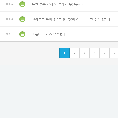
듀란 선수 요새 또 쓰레기 무단투기하나
38512
코자트는 수비형으로 생각중이고 지금도 변함은 없는데
38511
애틀이 국저스 앞질렀네
38510
1
2
3
4
5
6