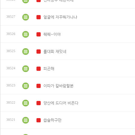
얼굴에 자꾸뭐가나냐
38527
N
줴줴~이야
38526
N
롤대회 재밋네
38525
N
피곤해
38524
N
이따가 칼바람할분
38523
N
양산에 드디어 비온다
38522
N
씁슬하구만
38521
N