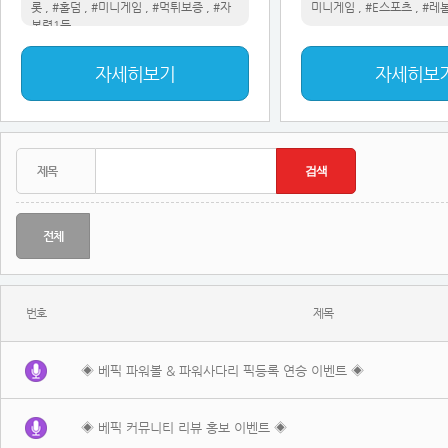
롯
,
#홀덤
,
#미니게임
,
#먹튀보증
,
#자
미니게임
,
#E스포츠
,
#레
본력1등
자세히보기
자세히보
전체
번호
제목
◈ 베픽 파워볼 & 파워사다리 픽등록 연승 이벤트 ◈
◈ 베픽 커뮤니티 리뷰 홍보 이벤트 ◈