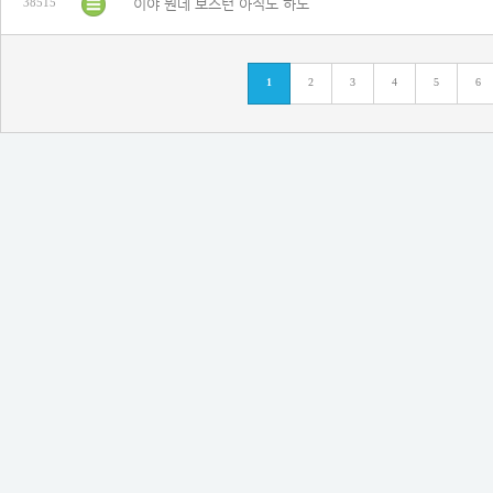
이야 뭔데 보스턴 아직도 하노
38515
1
2
3
4
5
6