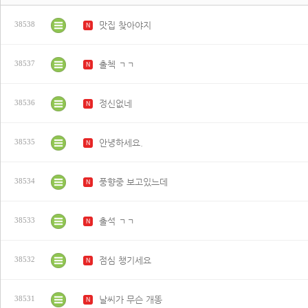
맛집 찾아야지
38538
N
출첵 ㄱㄱ
38537
N
정신없네
38536
N
안녕하세요.
38535
N
풍향중 보고있느데
38534
N
출석 ㄱㄱ
38533
N
점심 챙기세요
38532
N
날씨가 무슨 개똥
38531
N