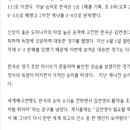
12)로 이겼다. 이날 승리로 한국은 2승 1패를 기록, 조 3위(오
0-3으로 패했고 2차전 케냐를 3-0으로 완파했다.
신장이 좋은 도미니카의 타점 높은 공격에 고전한 한국은 김연경(2
피하며 득점에 성공하며 대등한 경기를 펼쳤다. 지난 6월 1일 
카에 0-3 완패를 당했기 때문에 이번에 보여준 대등한 경기는 
한국은 경기 초반 리시브가 흔들리며 불안한 모습을 보였지만 경
정아의 득점이 터지면서 극적인 승리를 따냈다. 지난 케냐전 승리
다.
세계배구연맹도 한국의 승리 소식을 전하면서 김연경의 활약을 조명
처럼 뛰어라"라는 문구를 넣었다. 게시물에는 "김연경이 필요할 
서 왜 그녀가 다시 한번 세계 최고의 선수 중 한 명인지 보여줬