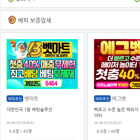
베픽 보증업체
벳마트
에그벳
베픽추천
베픽추천
대한민국 1등 베팅솔루션
빠르고 수준 높은 해외식 
이터
25-06-03 03:00:57
25-06-03 03:05:27
4.6점 / 45명
4.6점 / 44명