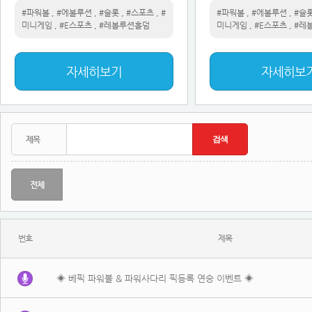
#파워볼
,
#에볼루션
,
#슬롯
,
#스포츠
,
#
#파워볼
,
#에볼루션
,
#슬
미니게임
,
#E스포츠
,
#레볼루션홀덤
미니게임
,
#E스포츠
,
#레
자세히보기
자세히보
전체
번호
제목
◈ 베픽 파워볼 & 파워사다리 픽등록 연승 이벤트 ◈