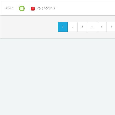
점심 먹어야지
38542
N
1
2
3
4
5
6