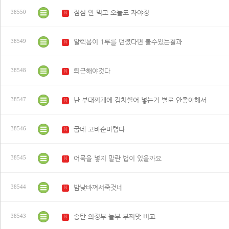
점심 안 먹고 오늘도 자야징
38550
N
알렉봄이 1루를 던졌다면 볼수있는결과
38549
N
퇴근해야것다
38548
N
난 부대찌개에 김치썰어 넣는거 별로 안좋아해서
38547
N
굽네 고바순마렵다
38546
N
어묵을 넣지 말란 법이 있을까요
38545
N
밤낮바껴서죽것네
38544
N
송탄 의정부 놀부 부찌맛 비교
38543
N