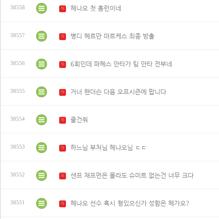
헤나오 첫 홈런이네
38558
N
병디 헤르만 마르케스 최종 방출
38557
N
6회인데 파헤스 안타가 팀 안타 전부네
38556
N
거너 핸더슨 다음 오프시즌에 팝니다
38555
N
줄건줘
38554
N
하느님 부처님 헤나오님 ㄷㄷ
38553
N
샌프 채프먼은 몰라도 슈미트 없는건 너무 크다
38552
N
헤나오 선수 혹시 형있으신가 성함은 헤가오?
38551
N