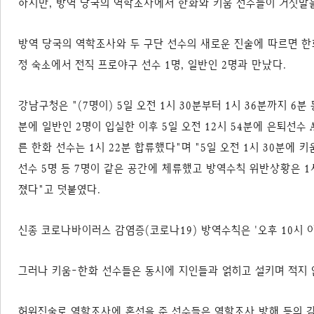
하지만, 방역 당국의 역학조사에서 한화와 키움 선수들이 거짓말을
방역 당국의 역학조사와 두 구단 선수의 새로운 진술에 따르면 한화 
정 숙소에서 전직 프로야구 선수 1명, 일반인 2명과 만났다.
강남구청은 "(7명이) 5일 오전 1시 30분부터 1시 36분까지 6분
분에 일반인 2명이 입실한 이후 5일 오전 12시 54분에 은퇴선수 A
른 한화 선수는 1시 22분 합류했다"며 "5일 오전 1시 30분에 
선수 5명 등 7명이 같은 공간에 체류했고 방역수칙 위반상황은 1
졌다"고 덧붙였다.
신종 코로나바이러스 감염증(코로나19) 방역수칙은 '오후 10시 이
그러나 키움-한화 선수들은 동시에 지인들과 얽히고 설키며 적지 
허위진술로 역학조사에 혼선을 준 선수들은 역학조사 방해 등의 감