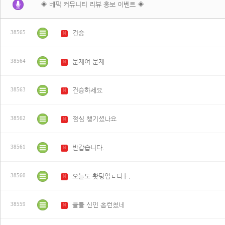
◈ 베픽 커뮤니티 리뷰 홍보 이벤트 ◈
건승
38565
N
문제여 문제
38564
N
건승하세요
38563
N
점심 챙기셨나요
38562
N
반갑습니다.
38561
N
오늘도 홧팅입ㄴ디ㅏ.
38560
N
클블 신인 홈런쳤네
38559
N