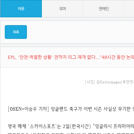
자유
유머
연예인
목록
EPL, '안전-적절한 상황' 전까지 리그 재개 없다..."48시간 동안 논의
[사진] ⓒGettyimages(무단
[OSEN=이승우 기자] 잉글랜드 축구가 이번 시즌 사실상 무기
영국 매체 ‘스카이스포츠’는 2일(한국시간) “잉글리시 프리미어리그