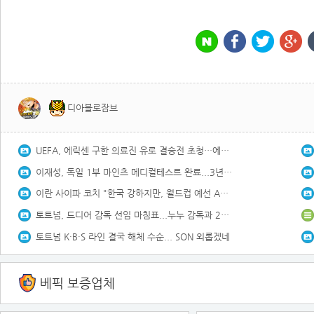
디아블로잠브
UEFA, 에릭센 구한 의료진 유로 결승전 초청…에릭센 참석 여부 미정
이재성, 독일 1부 마인츠 메디컬테스트 완료...3년 계약 사인
이란 사이파 코치 "한국 강하지만, 월드컵 예선 A조가 B조보다 수월"
토트넘, 드디어 감독 선임 마침표...누누 감독과 2년 계약
토트넘 K·B·S 라인 결국 해체 수순... SON 외롭겠네
베픽 보증업체