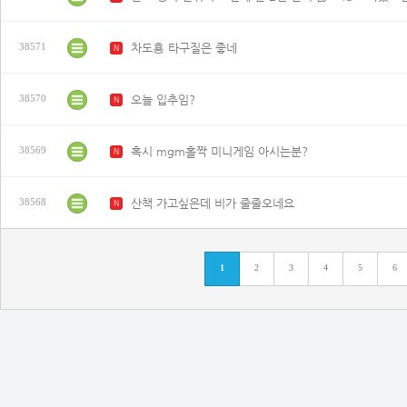
차도횽 타구질은 좋네
38571
N
오늘 입추임?
38570
N
혹시 mgm홀짝 미니게임 아시는분?
38569
N
산책 가고싶은데 비가 줄줄오네요
38568
N
1
2
3
4
5
6