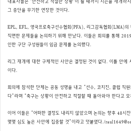
대표자들은 ‘안전하고 적절한 상황’이 될 때까지 시즌을 재개하지
그 중단을 무기한 연장한 것이다.
EPL, EFL, 영국프로축구선수협회(PFA), 리그감독협회(LMA
직면한 문제들을 논의하기 위해 만났다. 이들은 회의를 통해 201
인한 구단 구성원들이 임금 문제를 논의했다.
리그 재개에 대한 구체적인 사안은 결정된 것이 없다. 이틀 안에 
이다.
회의에 참석한 단체는 공동 성명을 내고 “선수, 코치진, 클럽 직
다”라며 “축구는 상황이 안전하고 적절할 때 돌아와야 한다고 
이어 이들은 “어떠한 결정도 내리지 않았으며 논의는 향후 48시잔 동
몇몇 심도 높은 사안에 집중할 것”이라고 덧붙였다./raul1649@osen