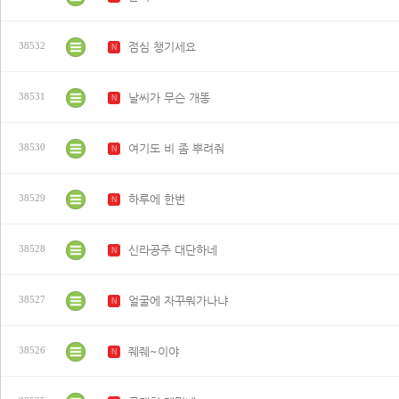
점심 챙기세요
38532
N
날씨가 무슨 개똥
38531
N
여기도 비 좀 뿌려줘
38530
N
하루에 한번
38529
N
신라공주 대단하네
38528
N
얼굴에 자꾸뭐가나냐
38527
N
줴줴~이야
38526
N