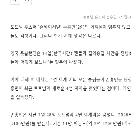
화나요
좋아요
토트넘 홋스퍼 손흥민. /사진
토트넘 홋스퍼 '손세이셔널' 손흥민(29)의 이적설이 멈추지 않고
들도 걱정이다. 그러나 현지 매체 생각은 다르다.
영국 풋볼런던은 14일(한국시간) 팬들과 질의응답 시간을 진행했
는데 어떻게 보느냐"는 질문이 나왔다.
이에 대해 이 매체는 "전 세계 거의 모든 클럽들이 손흥민을 원
흥민이 최근 토트넘과 새로운 4년 계약을 맺었다는 점이다. 케인
을 일축했다.
손흥민은 지난 7월 23일 토트넘과 4년 재계약을 맺었다. 2025
2400만원)를 받는다. 기존 14만 파운드(약 2억 2700만원)에