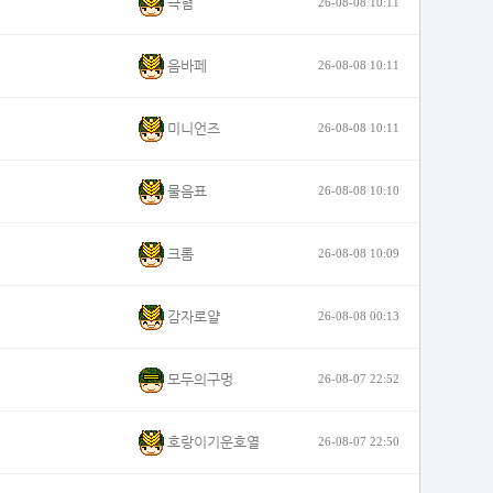
극혐
26-08-08 10:11
음바페
26-08-08 10:11
미니언즈
26-08-08 10:11
물음표
26-08-08 10:10
크롬
26-08-08 10:09
감자로얄
26-08-08 00:13
모두의구멍
26-08-07 22:52
호랑이기운호열
26-08-07 22:50