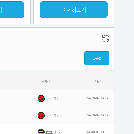
기
자세히보기
글등록
작성자
시간
낮지기3
24-10-02 16:24
낮지기3
24-10-02 16:24
호호구마
26-08-08 13:23