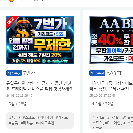
7번가
AABET
베픽추천
베픽추천
유일무이한 7번가의 품격 검증된 안전
대한민국 1등 배팅사이트 
과 프리미엄 서비스를 직접 경험하세요
빠른 충전, 무제한 환전
26-05-20 11:29:49
25-10-07 17:19:58
5점 / 18명
4.8점 / 32명
#7번가
,
#스포츠
,
#미니게임
,
#카지노
,
#카지노
,
#파워볼
,
#에볼
#슬롯
,
#파워볼
,
#사이트추천
스포츠
,
#미니게임
,
#E스
션홀덤