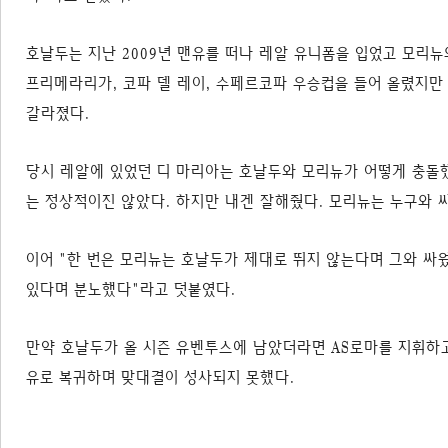
호날두는 지난 2009년 맨유를 떠나 레알 유니폼을 입었고 모리뉴와
프리메라리가, 코파 델 레이, 수페르코파 우승컵을 들어 올렸지만
갈라졌다.
당시 레알에 있었던 디 마리아는 호날두와 모리뉴가 어떻게 충돌
는 정상적이진 않았다. 하지만 내겐 잘해줬다. 모리뉴는 누구와 
이어 "한 번은 모리뉴는 호날두가 제대로 뛰지 않는다며 그와 싸웠
있다며 분노했다"라고 덧붙였다.
만약 호날두가 올 시즌 유벤투스에 남았더라면 AS로마를 지휘하고
유로 복귀하며 맞대결이 성사되지 못했다.